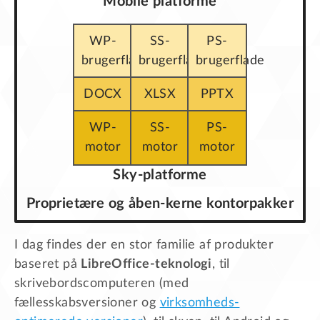
Mobile platforme
WP-
SS-
PS-
brugerflade
brugerflade
brugerflade
DOCX
XLSX
PPTX
WP-
SS-
PS-
motor
motor
motor
Sky-platforme
Proprietære og åben-kerne kontorpakker
I dag findes der en stor familie af produkter
baseret på
LibreOffice-teknologi
, til
skrivebordscomputeren (med
fællesskabsversioner og
virksomheds-