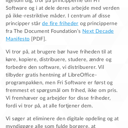
ligesom dig, tror på principperne om Fri
Software og i at dele deres arbejde med verden
på ikke-restriktive måder. I centrum af disse
principper står
de fire friheder
og principperne
fra The Document Foundation’s
Next Decade
Manifesto
[PDF].
Vi tror på, at brugere bør have friheden til at
køre, kopiere, distribuere, studere, ændre og
forbedre den software, vi distribuerer. Vil
tilbyder gratis hentning af LibreOffice-
programpakken, men Fri Software er først og
fremmest et spørgsmål om frihed, ikke om pris.
Vi fremhæver og arbejder for disse friheder,
fordi vi tror på, at alle fortjener dem.
Vi søger at eliminere den digitale opdeling og at
myndiggøre alle som fulde borgere, at